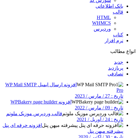
سورس کد
بانک اطلاعاتی
قالب
HTML
WHMCS
وردپرس
کتاب
نرم افزار
انواع مطالب
جدید
پربازدید
تصادفی
افزونه ارسال ایمیل WP Mail SMTP
Pro
تاریخ : 27 / مارس / 2023
افزونه WPBakery page builder
تاریخ : 09 / مارس / 2022
قالب وردپرس موزیک ملوتم
تاریخ : 24 / آوریل / 2021
افزونه حرفه ای پنل
پیشرفته میهن پنل
تاریخ : 30 / اکتبر / 2020