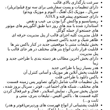
سرعت بارگذاری بالای قالب
دارای تنظیمات و پست سفارشی برای سه نوع فیلم(تریلر) ،
سریال ، موزیک (تک آهنگ ، آلبوم و موزیک ویدئو)
دارای جستجوی پیشرفته و AJAX
ریسپانسیو و واکنش گرا بودن بی عیب و نقص
استاندارد شده با متد های روز دنیا طبق الگوریتم های موتور
های جستجو از جمله گوگل
قابل مدیریت کلیه اجزای قالب از پنل مدیریت حرفه ای
ظاهر شیک و جدید باکس جستجو
بخش تبلیغات متنی با موقعیتی جدید در کنار باکس بنر ها
قابلیت قرار دادن انواع بنر های مختلف در هر جای قالب با
پنل مدیریت
دارای بخش آخرین مطالب هر دسته بندی با طراحی جدید و
زیبا
هدر بسیار زیبا با طراحی جدید
قابلیت پخش آنلاین هر موزیک و آسانی کنترل آن
باکس دانلود با طراحی فلت
پنل تنظیمات قالب شامل (لوگو، تصاویر پس زمینه قسمت
های مختلف ، شبکه های اجتماعی ، فوتر ، سریال بروز شده ،
جدول پخش سریال ، نمایش اسلایدر ، فعال و غیرفعال کردن
کلیه قسمت ها ، باکس آفیس ، تبلیغات بنری، متنی و
ثابت و…)
قابلیت پشتیبانی از انواع فهرست های وردپرس(فوتر و هدر)
دسته بندی های بسیار زیبا با افکتی زیبا