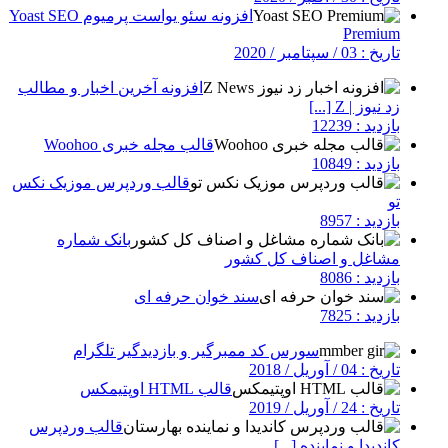
افزونه سئو یواست پرمیوم Yoast SEO
Premium
تاریخ : 03 / سپتامبر / 2020
افزونه آخرین اخبار و مطالب
زد نیوز | Z [...]
بازدید : 12239
قالب مجله خبری Woohoo
بازدید : 10849
قالب وردپرس موزیک نکس
تو
بازدید : 8957
بانک شماره
مشاغل و اصناف کل کشور
بازدید : 8086
سند خوان حرفه ای
بازدید : 7825
سورس کد ممبرگیر و بازدیدگیر تلگرام
تاریخ : 04 / آوریل / 2018
قالب HTML اوپتیمکس
تاریخ : 24 / آوریل / 2019
قالب وردپرس
کاندیدا و نماینده [...]