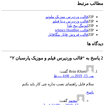
مطالب مرتبط
ZIP
قالب وردپرس موزیک ملوتم
ZIP
قالب وردپرس دیبا فیلم
ZIP
لندینگ پیج یلدا
ZIP
قالب whmcs HustBee
ZIP
قالب فروش فایل مگافایل
دیدگاه ها
2 پاسخ به “قالب وردپرس فیلم و موزیک پارسبان ۲”
Reza Khani
گفت:
می 15, 2019 در 4:08 ب.ظ
سلام فایل راهنمای نصب نداره چی کار باید بکنم
پاسخ
محمد
گفت: