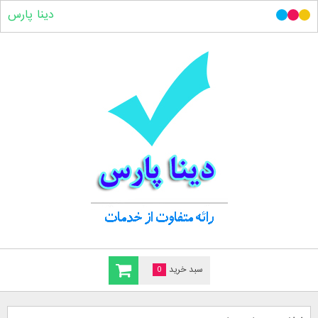
دینا پارس
سبد خرید
0