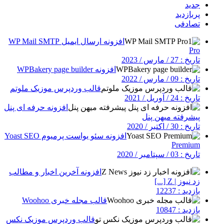
جدید
پربازدید
تصادفی
افزونه ارسال ایمیل WP Mail SMTP
Pro
تاریخ : 27 / مارس / 2023
افزونه WPBakery page builder
تاریخ : 09 / مارس / 2022
قالب وردپرس موزیک ملوتم
تاریخ : 24 / آوریل / 2021
افزونه حرفه ای پنل
پیشرفته میهن پنل
تاریخ : 30 / اکتبر / 2020
افزونه سئو یواست پرمیوم Yoast SEO
Premium
تاریخ : 03 / سپتامبر / 2020
افزونه آخرین اخبار و مطالب
زد نیوز | Z [...]
بازدید : 12237
قالب مجله خبری Woohoo
بازدید : 10847
قالب وردپرس موزیک نکس