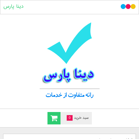
دینا پارس
سبد خرید
0