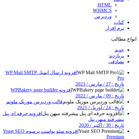
HTML
WHMCS
وردپرس
کتاب
نرم افزار
انواع مطالب
جدید
پربازدید
تصادفی
افزونه ارسال ایمیل WP Mail SMTP
Pro
تاریخ : 27 / مارس / 2023
افزونه WPBakery page builder
تاریخ : 09 / مارس / 2022
قالب وردپرس موزیک ملوتم
تاریخ : 24 / آوریل / 2021
افزونه حرفه ای پنل
پیشرفته میهن پنل
تاریخ : 30 / اکتبر / 2020
افزونه سئو یواست پرمیوم Yoast SEO
Premium