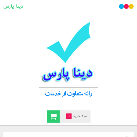
دینا پارس
سبد خرید
0