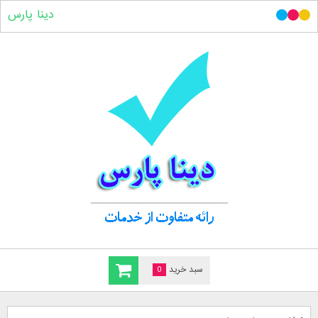
دینا پارس
سبد خرید
0