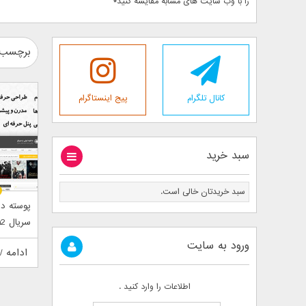
را با وب سایت های مشابه مقایسه کنید*
برچسب : 
کانال تلگرام
پیج اینستاگرام
سبد خرید
سبد خریدتان خالی است.
پوسته دا
سریال mFilm2
ورود به سایت
ادامه /
اطلاعات را وارد کنید .