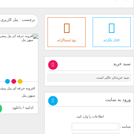
برچسب : پنل کاربری 
کانال تلگرام
پیج اینستاگرام
سبد خرید
سبد خریدتان خالی است.
افزونه حرفه ای پنل پیشر
میهن پنل
ورود به سایت
ادامه / دانلود
اطلاعات را وارد کنید .
شناسه :