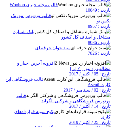
قالب مجله خبری Woohoo
بازدید : 10849
قالب وردپرس موزیک
نکس تو
بازدید : 8957
بانک شماره
مشاغل و اصناف کل کشور
بازدید : 8086
سند خوان حرفه ای
بازدید : 7826
افزونه آخرین اخبار و
مطالب زد نیوز | Z [...]
تاریخ : 05 / اکتبر / 2017
قالب فروشگاهی اپن
کارت Asenti
تاریخ : 02 / سپتامبر / 2017
قالب
وردپرس فروشگاهی و شرکتی الگراند
تاریخ : 14 / اکتبر / 2017
پکیج نمونه قراردادهای
کاری
تاریخ : 25 / اکتبر / 2019