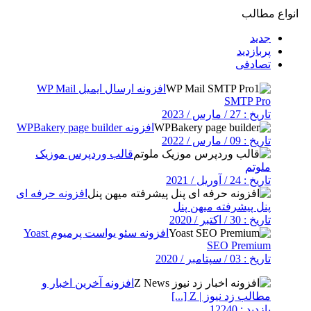
انواع مطالب
جدید
پربازدید
تصادفی
افزونه ارسال ایمیل WP Mail
SMTP Pro
تاریخ : 27 / مارس / 2023
افزونه WPBakery page builder
تاریخ : 09 / مارس / 2022
قالب وردپرس موزیک
ملوتم
تاریخ : 24 / آوریل / 2021
افزونه حرفه ای
پنل پیشرفته میهن پنل
تاریخ : 30 / اکتبر / 2020
افزونه سئو یواست پرمیوم Yoast
SEO Premium
تاریخ : 03 / سپتامبر / 2020
افزونه آخرین اخبار و
مطالب زد نیوز | Z [...]
بازدید : 12240