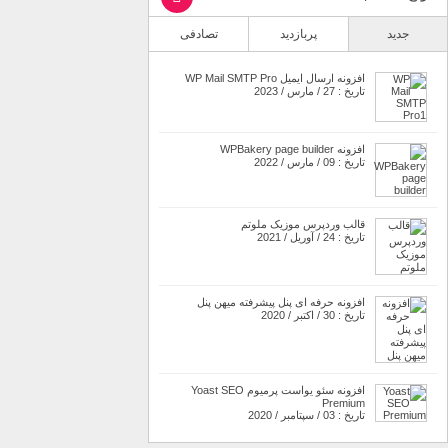
جدید
پربازدید
تصادفی
افزونه ارسال ایمیل WP Mail SMTP Pro
تاریخ : 27 / مارس / 2023
افزونه WPBakery page builder
تاریخ : 09 / مارس / 2022
قالب وردپرس موزیک ملوتم
تاریخ : 24 / آوریل / 2021
افزونه حرفه ای پنل پیشرفته میهن پنل
تاریخ : 30 / اکتبر / 2020
افزونه سئو یواست پرمیوم Yoast SEO
Premium
تاریخ : 03 / سپتامبر / 2020