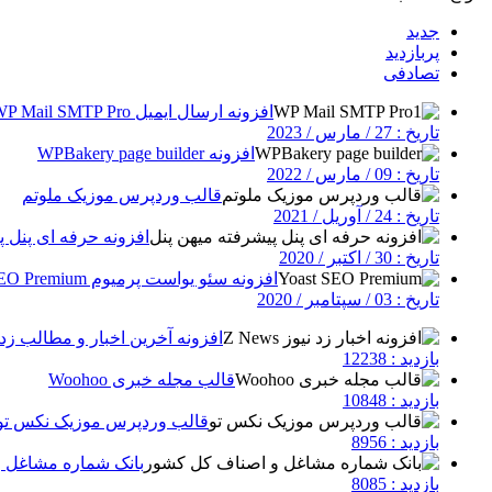
جدید
پربازدید
تصادفی
افزونه ارسال ایمیل WP Mail SMTP Pro
تاریخ : 27 / مارس / 2023
افزونه WPBakery page builder
تاریخ : 09 / مارس / 2022
قالب وردپرس موزیک ملوتم
تاریخ : 24 / آوریل / 2021
افزونه حرفه ای پنل پ
تاریخ : 30 / اکتبر / 2020
افزونه سئو یواست پرمیوم Yoast SEO Premium
تاریخ : 03 / سپتامبر / 2020
افزونه آخرین اخبار و مطالب زد نیوز | 
بازدید : 12238
قالب مجله خبری Woohoo
بازدید : 10848
قالب وردپرس موزیک نکس تو
بازدید : 8956
بانک شماره مشاغل 
بازدید : 8085