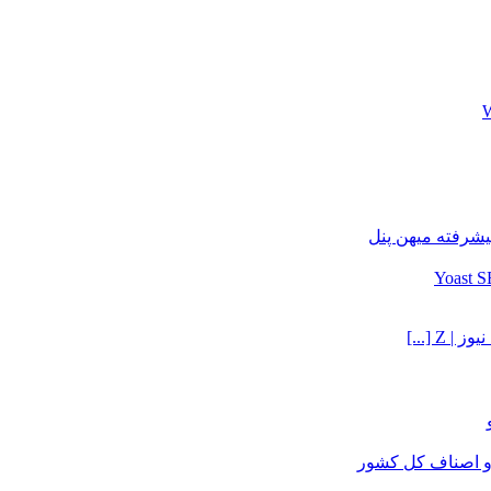
یشرفته میهن پنل
Z [...]
و اصناف کل کشور