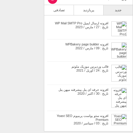
جدید
پربازدید
تصادفی
افزونه ارسال ایمیل WP Mail SMTP Pro
تاریخ : 27 / مارس / 2023
افزونه WPBakery page builder
تاریخ : 09 / مارس / 2022
قالب وردپرس موزیک ملوتم
تاریخ : 24 / آوریل / 2021
افزونه حرفه ای پنل پیشرفته میهن پنل
تاریخ : 30 / اکتبر / 2020
افزونه سئو یواست پرمیوم Yoast SEO
Premium
تاریخ : 03 / سپتامبر / 2020