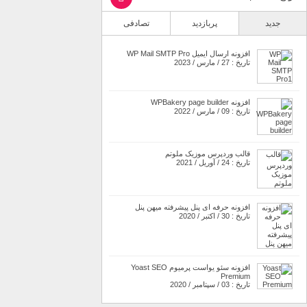
جدید
پربازدید
تصادفی
افزونه ارسال ایمیل WP Mail SMTP Pro
تاریخ : 27 / مارس / 2023
افزونه WPBakery page builder
تاریخ : 09 / مارس / 2022
قالب وردپرس موزیک ملوتم
تاریخ : 24 / آوریل / 2021
افزونه حرفه ای پنل پیشرفته میهن پنل
تاریخ : 30 / اکتبر / 2020
افزونه سئو یواست پرمیوم Yoast SEO
Premium
تاریخ : 03 / سپتامبر / 2020