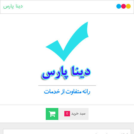
دینا پارس
سبد خرید
0