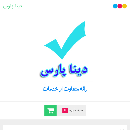
دینا پارس
سبد خرید
0