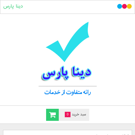
دینا پارس
سبد خرید
0