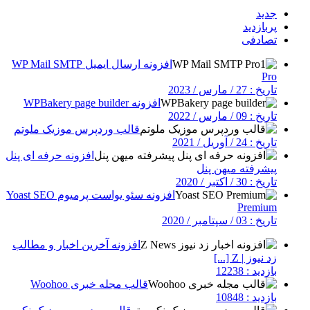
جدید
پربازدید
تصادفی
افزونه ارسال ایمیل WP Mail SMTP
Pro
تاریخ : 27 / مارس / 2023
افزونه WPBakery page builder
تاریخ : 09 / مارس / 2022
قالب وردپرس موزیک ملوتم
تاریخ : 24 / آوریل / 2021
افزونه حرفه ای پنل
پیشرفته میهن پنل
تاریخ : 30 / اکتبر / 2020
افزونه سئو یواست پرمیوم Yoast SEO
Premium
تاریخ : 03 / سپتامبر / 2020
افزونه آخرین اخبار و مطالب
زد نیوز | Z [...]
بازدید : 12238
قالب مجله خبری Woohoo
بازدید : 10848