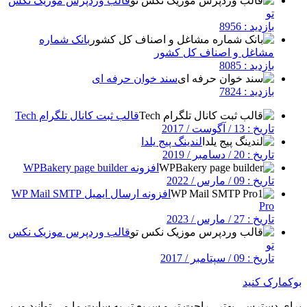
قالب وردپرس موزیک نکس
تو
بازدید : 8956
بانک شماره
مشاغل و اصناف کل کشور
بازدید : 8085
سند خوان حرفه ای
بازدید : 7824
قالب ثبت کانال تلگرام Tech
تاریخ : 13 / آگوست / 2017
لندینگ پیج یلدا
تاریخ : 20 / دسامبر / 2019
افزونه WPBakery page builder
تاریخ : 09 / مارس / 2022
افزونه ارسال ایمیل WP Mail SMTP
Pro
تاریخ : 27 / مارس / 2023
قالب وردپرس موزیک نکس
تو
تاریخ : 09 / سپتامبر / 2017
بوکمارک کنید
برای دسترسی بهتر , راحت تر و سریع تر به سایت ما می توانید وب