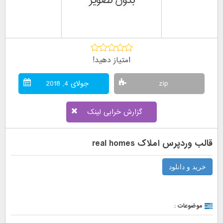
امتیاز دهید!
zip
جولای 4, 2018
گزارش خرابی لینک
قالب وردپرس املاک real homes
خرید و دانلود
موضوعات :