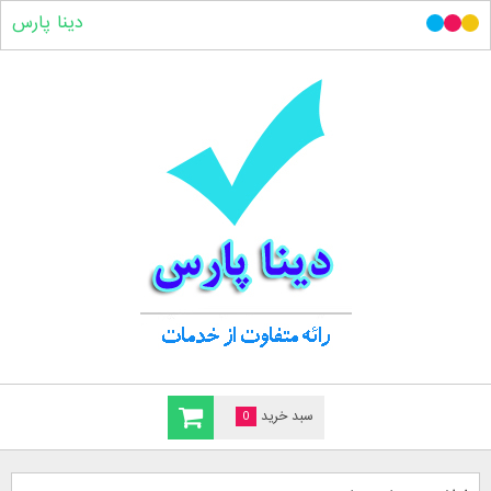
دینا پارس
سبد خرید
0