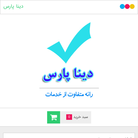
دینا پارس
سبد خرید
0