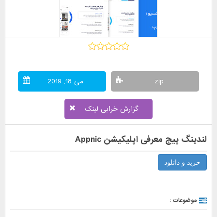
zip
می 18, 2019
گزارش خرابی لینک
لندینگ پیج معرفی اپلیکیشن Appnic
خرید و دانلود
موضوعات :