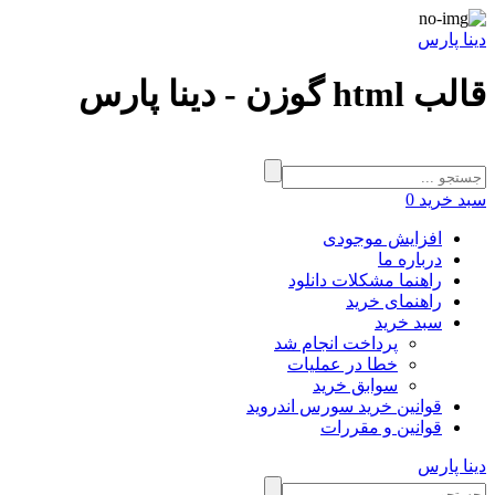
دینا پارس
قالب html گوزن - دینا پارس
سبد خرید
0
افزایش موجودی
درباره ما
راهنما مشکلات دانلود
راهنمای خرید
سبد خرید
پرداخت انجام شد
خطا در عملیات
سوابق خرید
قوانین خرید سورس اندروید
قوانین و مقررات
دینا پارس