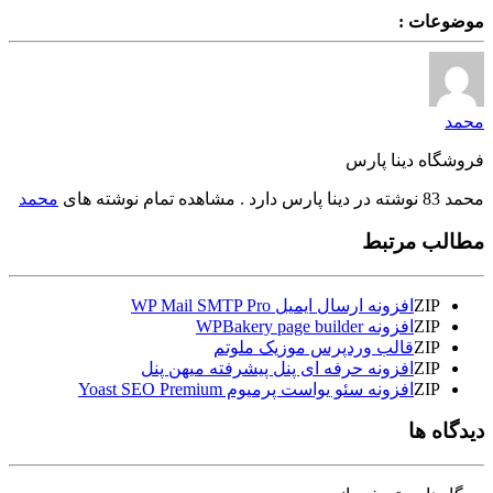
موضوعات :
محمد
فروشگاه دینا پارس
محمد 83 نوشته در دینا پارس دارد . مشاهده تمام نوشته های
محمد
مطالب مرتبط
ZIP
افزونه ارسال ایمیل WP Mail SMTP Pro
ZIP
افزونه WPBakery page builder
ZIP
قالب وردپرس موزیک ملوتم
ZIP
افزونه حرفه ای پنل پیشرفته میهن پنل
ZIP
افزونه سئو یواست پرمیوم Yoast SEO Premium
دیدگاه ها