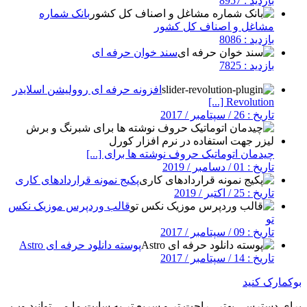
بازدید : 8957
بانک شماره
مشاغل و اصناف کل کشور
بازدید : 8086
سند خوان حرفه ای
بازدید : 7825
افزونه حرفه ای روولیشن اسلایدر
Revolution [...]
تاریخ : 26 / سپتامبر / 2017
چیدمان اتوماتیک حروف نوشته ها برای [...]
تاریخ : 01 / دسامبر / 2019
پکیج نمونه قراردادهای کاری
تاریخ : 25 / اکتبر / 2019
قالب وردپرس موزیک نکس
تو
تاریخ : 09 / سپتامبر / 2017
پوسته دانلود حرفه ای Astro
تاریخ : 14 / سپتامبر / 2017
بوکمارک کنید
برای دسترسی بهتر , راحت تر و سریع تر به سایت ما می توانید وب