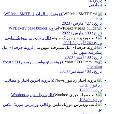
پربازدید
تصادفی
افزونه ارسال ایمیل WP Mail SMTP
Pro
تاریخ : 27 / مارس / 2023
افزونه WPBakery page builder
تاریخ : 09 / مارس / 2022
قالب وردپرس موزیک ملوتم
تاریخ : 24 / آوریل / 2021
افزونه حرفه ای پنل
پیشرفته میهن پنل
تاریخ : 30 / اکتبر / 2020
افزونه سئو یواست پرمیوم Yoast SEO
Premium
تاریخ : 03 / سپتامبر / 2020
افزونه آخرین اخبار و مطالب
زد نیوز | Z [...]
بازدید : 12239
قالب مجله خبری Woohoo
بازدید : 10849
قالب وردپرس موزیک نکس
تو