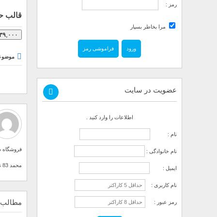
رمز :
قالب حرف
مرا بخاطر بسپار
۳۹,۰۰۰ تومان – خرید
فراموشی رمز
موضوع
عضویت در سایت
اطلاعات را وارد کنید .
نام :
فروشگاه دی
نام خانوادگی :
محمد 83 نوشته در دینا پارس دارد . مشاهده تمام نوشته های
ایمیل :
نام کاربری :
مطالب 
رمز عبور :