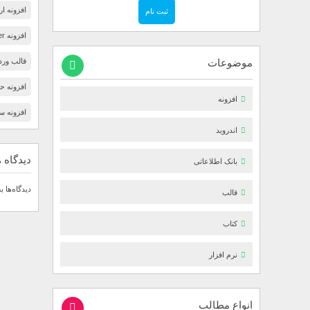
افزونه ارسال ایم
افزونه WPBakery page builder
قالب ورد
موضوعات
افزونه ح
افزونه
افزونه سئو یو
اندروید
دیدگاه ه
بانک اطلاعاتی
دیدگاه‌ها ب
قالب
کتاب
نرم افزار
انواع مطالب