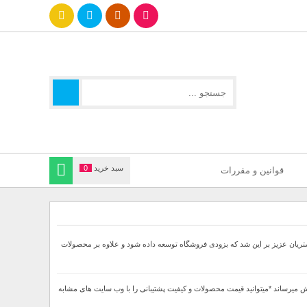
سبد خرید
0
قوانین و مقررات
جهت ارائه بهتر خدمات خدمت مشتریان عزیز بر این شد که بزودی فروشگاه توسعه داده شود و علاوه بر محصولات
ا 60درصد تخفیف دار بصورت لحاظ شده در قیمت نهایی به فروش میرساند *میتوانید قیمت محصولات و کیفیت پشتیبانی را با وب سایت های مشابه