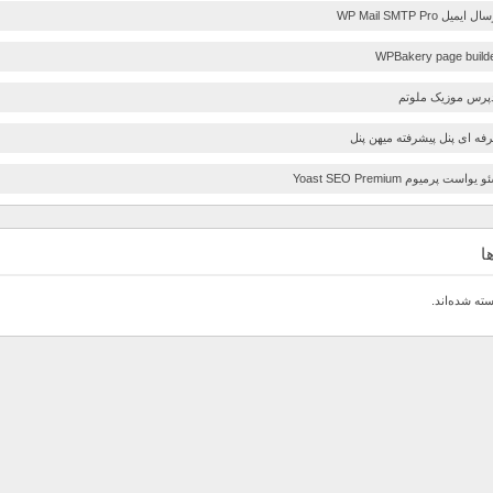
یل WP Mail SMTP Pro
پرس موزیک ملوتم
رفه ای پنل پیشرفته میهن پنل
است پرمیوم Yoast SEO Premium
ا
سته شده‌اند.