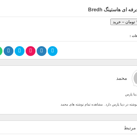
ه ای هاستینگ Bredh
ات :
محمد
نا پارس
محمد
مرتبط