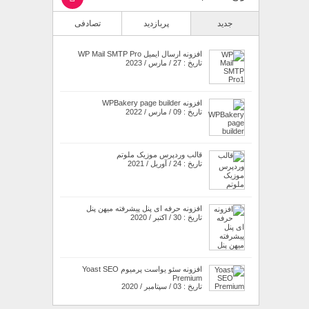
جدید
پربازدید
تصادفی
افزونه ارسال ایمیل WP Mail SMTP Pro
تاریخ : 27 / مارس / 2023
افزونه WPBakery page builder
تاریخ : 09 / مارس / 2022
قالب وردپرس موزیک ملوتم
تاریخ : 24 / آوریل / 2021
افزونه حرفه ای پنل پیشرفته میهن پنل
تاریخ : 30 / اکتبر / 2020
افزونه سئو یواست پرمیوم Yoast SEO
Premium
تاریخ : 03 / سپتامبر / 2020