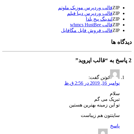
ZIP
قالب وردپرس موزیک ملوتم
ZIP
قالب وردپرس دیبا فیلم
ZIP
لندینگ پیج یلدا
ZIP
قالب whmcs HustBee
ZIP
قالب فروش فایل مگافایل
دیدگاه ها
2 پاسخ به “قالب اپروید”
کوتن
گفت:
نوامبر 16, 2019 در 2:56 ق.ظ
سلام
تبریک می گم
تو این زمینه بهترین هستین
سایتتون هم زیباست
پاسخ