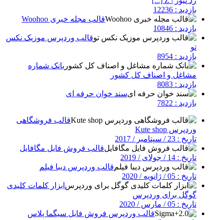
زد نیوز | Z [...]
بازدید : 12236
قالب مجله خبری Woohoo
بازدید : 10846
قالب وردپرس موزیک نکس
تو
بازدید : 8954
بانک شماره
مشاغل و اصناف کل کشور
بازدید : 8083
سند خوان حرفه ای
بازدید : 7822
قالب فروشگاهی
وردپرس Kute shop
تاریخ : 23 / سپتامبر / 2017
قالب فروش فایل مگافایل
تاریخ : 14 / جولای / 2019
قالب وردپرس دیبا فیلم
تاریخ : 05 / ژانویه / 2020
ابزار کلمات کلیدی
گوگل برای وردپرس
تاریخ : 05 / مارس / 2020
قالب وردپرس فروش فایل سیگما پلاس