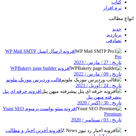
کتاب
نرم افزار
انواع مطالب
جدید
پربازدید
تصادفی
افزونه ارسال ایمیل WP Mail SMTP
Pro
تاریخ : 27 / مارس / 2023
افزونه WPBakery page builder
تاریخ : 09 / مارس / 2022
قالب وردپرس موزیک ملوتم
تاریخ : 24 / آوریل / 2021
افزونه حرفه ای پنل
پیشرفته میهن پنل
تاریخ : 30 / اکتبر / 2020
افزونه سئو یواست پرمیوم Yoast SEO
Premium
تاریخ : 03 / سپتامبر / 2020
افزونه آخرین اخبار و مطالب