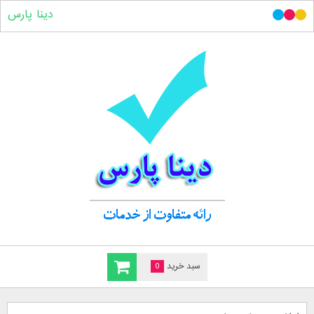
دینا پارس
سبد خرید
0