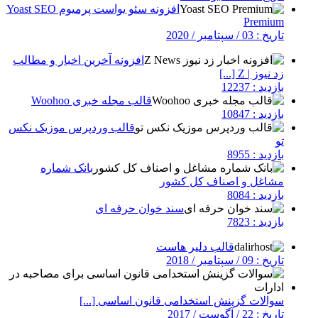
افزونه سئو یواست پرمیوم Yoast SEO
Premium
تاریخ : 03 / سپتامبر / 2020
افزونه آخرین اخبار و مطالب
زد نیوز | Z [...]
بازدید : 12237
قالب مجله خبری Woohoo
بازدید : 10847
قالب وردپرس موزیک نکس
تو
بازدید : 8955
بانک شماره
مشاغل و اصناف کل کشور
بازدید : 8084
سند خوان حرفه ای
بازدید : 7823
قالب دلیر هاست
تاریخ : 09 / سپتامبر / 2018
سوالات گزینش استخدامی قانون اساسی [...]
تاریخ : 22 / آگوست / 2017