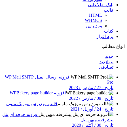
بانک اطلاعاتی
قالب
HTML
WHMCS
وردپرس
کتاب
نرم افزار
انواع مطالب
جدید
پربازدید
تصادفی
افزونه ارسال ایمیل WP Mail SMTP
Pro
تاریخ : 27 / مارس / 2023
افزونه WPBakery page builder
تاریخ : 09 / مارس / 2022
قالب وردپرس موزیک ملوتم
تاریخ : 24 / آوریل / 2021
افزونه حرفه ای پنل
پیشرفته میهن پنل
تاریخ : 30 / اکتبر / 2020