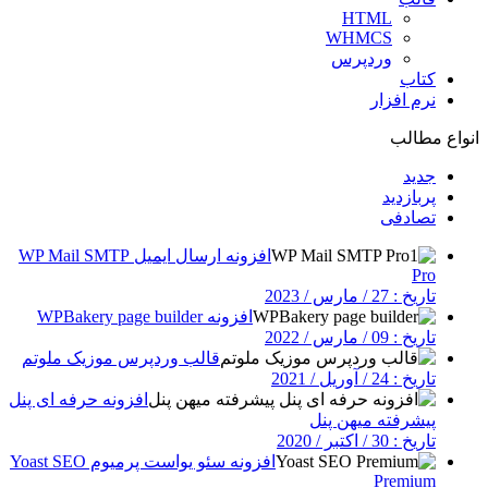
HTML
WHMCS
وردپرس
کتاب
نرم افزار
انواع مطالب
جدید
پربازدید
تصادفی
افزونه ارسال ایمیل WP Mail SMTP
Pro
تاریخ : 27 / مارس / 2023
افزونه WPBakery page builder
تاریخ : 09 / مارس / 2022
قالب وردپرس موزیک ملوتم
تاریخ : 24 / آوریل / 2021
افزونه حرفه ای پنل
پیشرفته میهن پنل
تاریخ : 30 / اکتبر / 2020
افزونه سئو یواست پرمیوم Yoast SEO
Premium