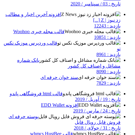
تاریخ : 03 / سپتامبر / 2020
افزونه آخرین اخبار و مطالب
زد نیوز | Z [...]
بازدید : 12243
قالب مجله خبری Woohoo
بازدید : 10851
قالب وردپرس موزیک نکس
تو
بازدید : 8961
بانک شماره
مشاغل و اصناف کل کشور
بازدید : 8090
سند خوان حرفه ای
بازدید : 7829
قالب html فروشگاهی پاندو
تاریخ : 19 / آوریل / 2019
افزونه EDD Wallet
تاریخ : 24 / مارس / 2019
پوسته حرفه ای
فروش فایل رویال فایل
تاریخ : 31 / جولای / 2018
قالب whmcs HustBee