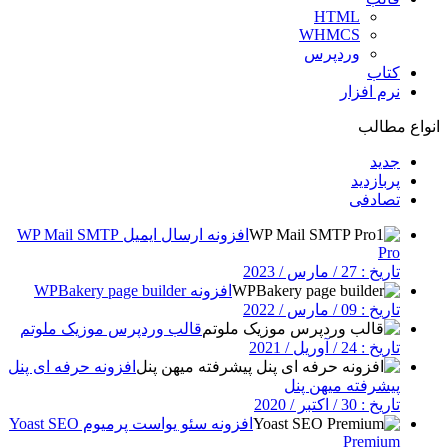
HTML
WHMCS
وردپرس
کتاب
نرم افزار
انواع مطالب
جدید
پربازدید
تصادفی
افزونه ارسال ایمیل WP Mail SMTP
Pro
تاریخ : 27 / مارس / 2023
افزونه WPBakery page builder
تاریخ : 09 / مارس / 2022
قالب وردپرس موزیک ملوتم
تاریخ : 24 / آوریل / 2021
افزونه حرفه ای پنل
پیشرفته میهن پنل
تاریخ : 30 / اکتبر / 2020
افزونه سئو یواست پرمیوم Yoast SEO
Premium