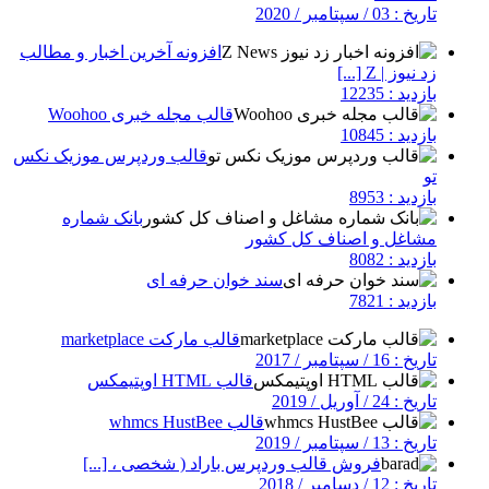
تاریخ : 03 / سپتامبر / 2020
افزونه آخرین اخبار و مطالب
زد نیوز | Z [...]
بازدید : 12235
قالب مجله خبری Woohoo
بازدید : 10845
قالب وردپرس موزیک نکس
تو
بازدید : 8953
بانک شماره
مشاغل و اصناف کل کشور
بازدید : 8082
سند خوان حرفه ای
بازدید : 7821
قالب مارکت marketplace
تاریخ : 16 / سپتامبر / 2017
قالب HTML اوپتیمکس
تاریخ : 24 / آوریل / 2019
قالب whmcs HustBee
تاریخ : 13 / سپتامبر / 2019
فروش قالب وردپرس باراد ( شخصی ، [...]
تاریخ : 12 / دسامبر / 2018