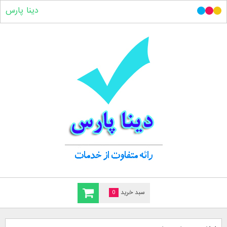
دینا پارس
سبد خرید
0