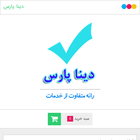
دینا پارس
سبد خرید
0