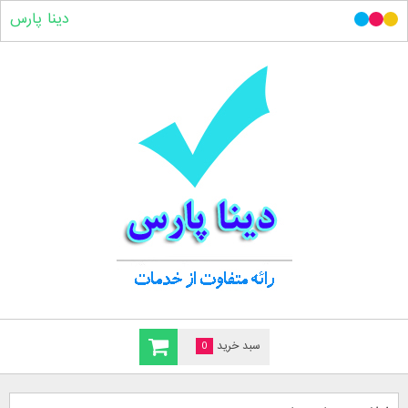
دینا پارس
سبد خرید
0