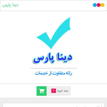
دینا پارس
سبد خرید
0