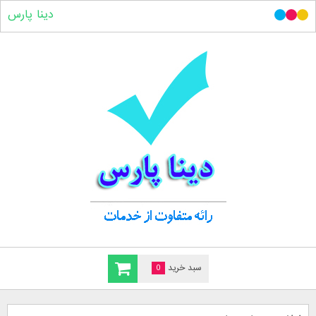
دینا پارس
سبد خرید
0