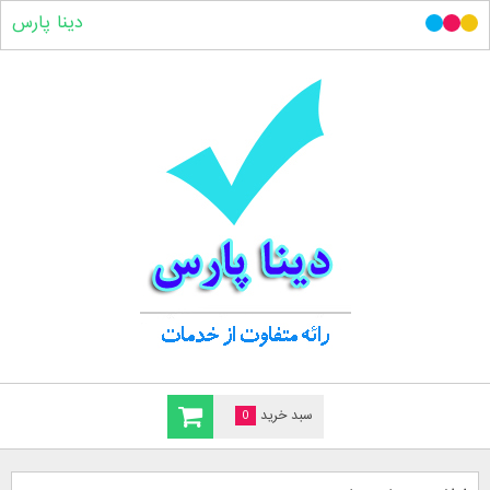
دینا پارس
سبد خرید
0