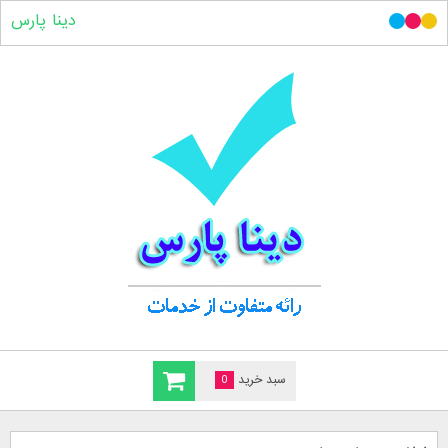
دینا پارس
سبد خرید
0