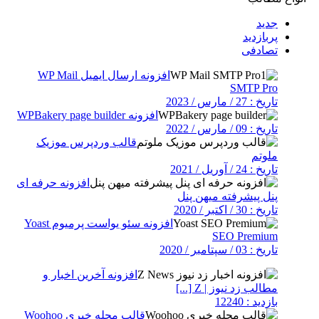
جدید
پربازدید
تصادفی
افزونه ارسال ایمیل WP Mail
SMTP Pro
تاریخ : 27 / مارس / 2023
افزونه WPBakery page builder
تاریخ : 09 / مارس / 2022
قالب وردپرس موزیک
ملوتم
تاریخ : 24 / آوریل / 2021
افزونه حرفه ای
پنل پیشرفته میهن پنل
تاریخ : 30 / اکتبر / 2020
افزونه سئو یواست پرمیوم Yoast
SEO Premium
تاریخ : 03 / سپتامبر / 2020
افزونه آخرین اخبار و
مطالب زد نیوز | Z [...]
بازدید : 12240
قالب مجله خبری Woohoo