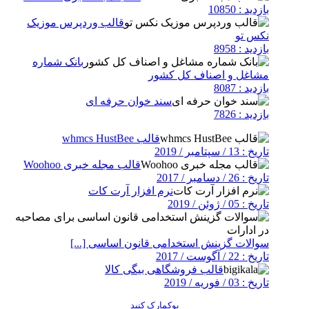
بازدید : 10850
قالب وردپرس موزیک
نکس تو
بازدید : 8958
بانک شماره
مشاغل و اصناف کل کشور
بازدید : 8087
سند خوان حرفه ای
بازدید : 7826
قالب whmcs HustBee
تاریخ : 13 / سپتامبر / 2019
قالب مجله خبری Woohoo
تاریخ : 26 / دسامبر / 2017
نرم افزار آرت کات
تاریخ : 05 / ژوئن / 2019
سوالات گزینش استخدامی قانون اساسی [...]
تاریخ : 22 / آگوست / 2017
قالب فروشگاهی بیگی کالا
تاریخ : 03 / فوریه / 2019
بوکمارک کنید