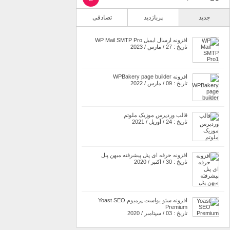
جدید
پربازدید
تصادفی
افزونه ارسال ایمیل WP Mail SMTP Pro
تاریخ : 27 / مارس / 2023
افزونه WPBakery page builder
تاریخ : 09 / مارس / 2022
قالب وردپرس موزیک ملوتم
تاریخ : 24 / آوریل / 2021
افزونه حرفه ای پنل پیشرفته میهن پنل
تاریخ : 30 / اکتبر / 2020
افزونه سئو یواست پرمیوم Yoast SEO
Premium
تاریخ : 03 / سپتامبر / 2020