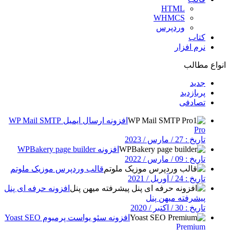
HTML
WHMCS
وردپرس
کتاب
نرم افزار
انواع مطالب
جدید
پربازدید
تصادفی
افزونه ارسال ایمیل WP Mail SMTP
Pro
تاریخ : 27 / مارس / 2023
افزونه WPBakery page builder
تاریخ : 09 / مارس / 2022
قالب وردپرس موزیک ملوتم
تاریخ : 24 / آوریل / 2021
افزونه حرفه ای پنل
پیشرفته میهن پنل
تاریخ : 30 / اکتبر / 2020
افزونه سئو یواست پرمیوم Yoast SEO
Premium