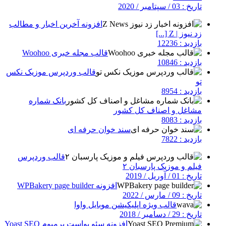
تاریخ : 03 / سپتامبر / 2020
افزونه آخرین اخبار و مطالب
زد نیوز | Z [...]
بازدید : 12236
قالب مجله خبری Woohoo
بازدید : 10846
قالب وردپرس موزیک نکس
تو
بازدید : 8954
بانک شماره
مشاغل و اصناف کل کشور
بازدید : 8083
سند خوان حرفه ای
بازدید : 7822
قالب وردپرس
فیلم و موزیک پارسبان ۲
تاریخ : 01 / آوریل / 2019
افزونه WPBakery page builder
تاریخ : 09 / مارس / 2022
قالب ویژه اپلیکیشن موبایل‎ واوا
تاریخ : 29 / دسامبر / 2018
افزونه سئو یواست پرمیوم Yoast SEO