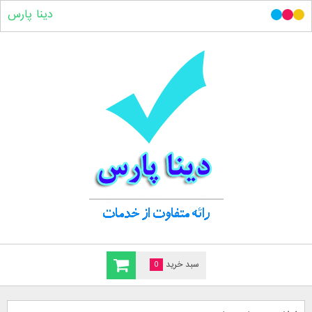
دینا پارس
سبد خرید
0