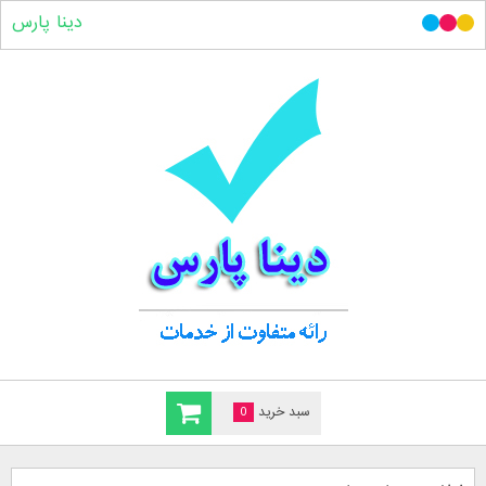
دینا پارس
سبد خرید
0