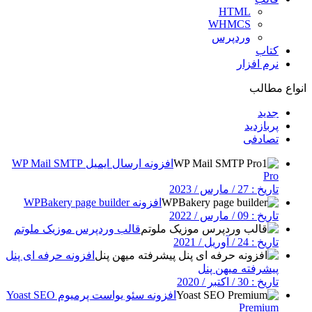
HTML
WHMCS
وردپرس
کتاب
نرم افزار
انواع مطالب
جدید
پربازدید
تصادفی
افزونه ارسال ایمیل WP Mail SMTP
Pro
تاریخ : 27 / مارس / 2023
افزونه WPBakery page builder
تاریخ : 09 / مارس / 2022
قالب وردپرس موزیک ملوتم
تاریخ : 24 / آوریل / 2021
افزونه حرفه ای پنل
پیشرفته میهن پنل
تاریخ : 30 / اکتبر / 2020
افزونه سئو یواست پرمیوم Yoast SEO
Premium