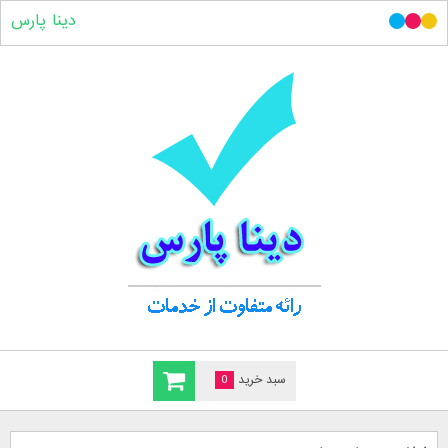
دینا پارس
سبد خرید
0