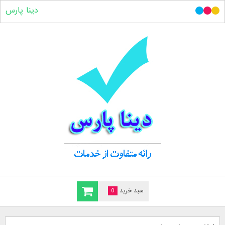
دینا پارس
سبد خرید
0