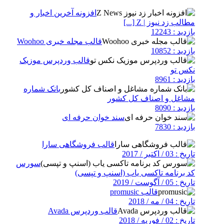
افزونه آخرین اخبار و
مطالب زد نیوز | Z [...]
بازدید : 12243
قالب مجله خبری Woohoo
بازدید : 10852
قالب وردپرس موزیک
نکس تو
بازدید : 8961
بانک شماره
مشاغل و اصناف کل کشور
بازدید : 8090
سند خوان حرفه ای
بازدید : 7830
قالب فروشگاهی سارا
تاریخ : 03 / اکتبر / 2017
سورس
کد برنامه تاکسی یاب (اسنپ و تپسی)
تاریخ : 05 / آگوست / 2019
قالب promusic
تاریخ : 04 / مه / 2018
قالب وردپرس Avada
تاریخ : 02 / فوریه / 2018