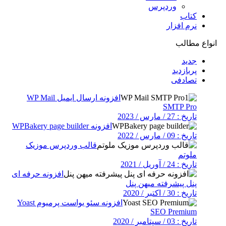
وردپرس
کتاب
نرم افزار
انواع مطالب
جدید
پربازدید
تصادفی
افزونه ارسال ایمیل WP Mail
SMTP Pro
تاریخ : 27 / مارس / 2023
افزونه WPBakery page builder
تاریخ : 09 / مارس / 2022
قالب وردپرس موزیک
ملوتم
تاریخ : 24 / آوریل / 2021
افزونه حرفه ای
پنل پیشرفته میهن پنل
تاریخ : 30 / اکتبر / 2020
افزونه سئو یواست پرمیوم Yoast
SEO Premium
تاریخ : 03 / سپتامبر / 2020