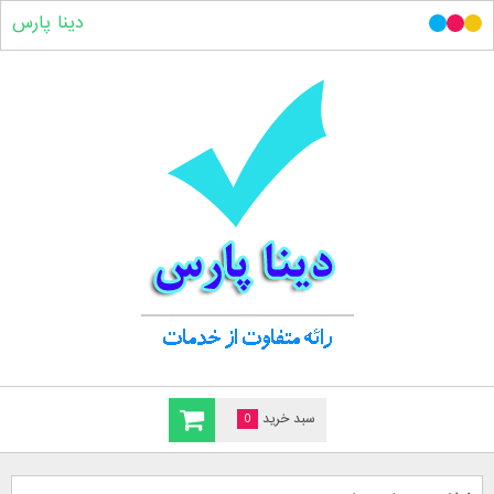
دینا پارس
سبد خرید
0