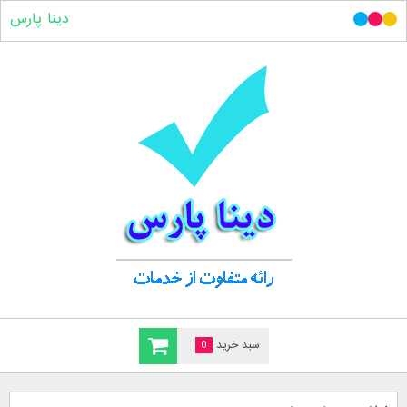
دینا پارس
سبد خرید
0