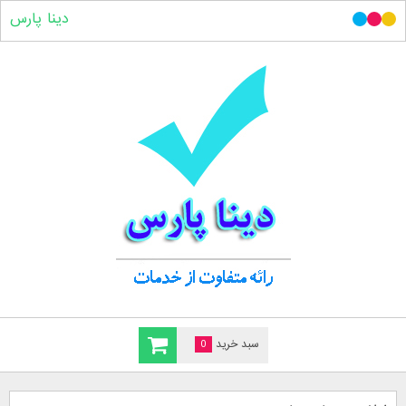
دینا پارس
سبد خرید
0