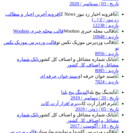
تاریخ : 03 / سپتامبر / 2020
افزونه آخرین اخبار و مطالب
زد نیوز | Z [...]
بازدید : 12238
قالب مجله خبری Woohoo
بازدید : 10848
قالب وردپرس موزیک نکس
تو
بازدید : 8956
بانک شماره
مشاغل و اصناف کل کشور
بازدید : 8085
سند خوان حرفه ای
بازدید : 7824
لندینگ پیج یلدا
تاریخ : 20 / دسامبر / 2019
نرم افزار آرت کات
تاریخ : 05 / ژوئن / 2019
بانک شماره
مشاغل و اصناف کل کشور
تاریخ : 18 / آگوست / 2017
قالب وردپرس