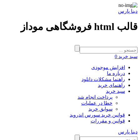
دینا پارس
قالب html فروشگاهی موداز
سبد خرید
0
افزایش موجودی
درباره ما
راهنما مشکلات دانلود
راهنمای خرید
سبد خرید
پرداخت انجام شد
خطا در عملیات
سوابق خرید
قوانین خرید سورس اندروید
قوانین و مقررات
دینا پارس