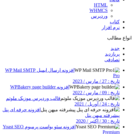
HTML
WHMCS
وردپرس
کتاب
نرم افزار
انواع مطالب
جدید
پربازدید
تصادفی
افزونه ارسال ایمیل WP Mail SMTP
Pro
تاریخ : 27 / مارس / 2023
افزونه WPBakery page builder
تاریخ : 09 / مارس / 2022
قالب وردپرس موزیک ملوتم
تاریخ : 24 / آوریل / 2021
افزونه حرفه ای پنل
پیشرفته میهن پنل
تاریخ : 30 / اکتبر / 2020
افزونه سئو یواست پرمیوم Yoast SEO
Premium