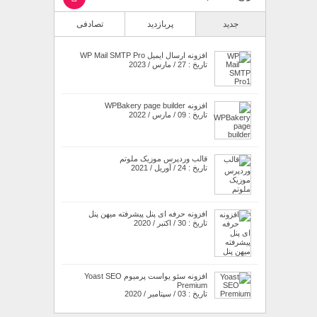
جدید
پربازدید
تصادفی
افزونه ارسال ایمیل WP Mail SMTP Pro
تاریخ : 27 / مارس / 2023
افزونه WPBakery page builder
تاریخ : 09 / مارس / 2022
قالب وردپرس موزیک ملوتم
تاریخ : 24 / آوریل / 2021
افزونه حرفه ای پنل پیشرفته میهن پنل
تاریخ : 30 / اکتبر / 2020
افزونه سئو یواست پرمیوم Yoast SEO
Premium
تاریخ : 03 / سپتامبر / 2020