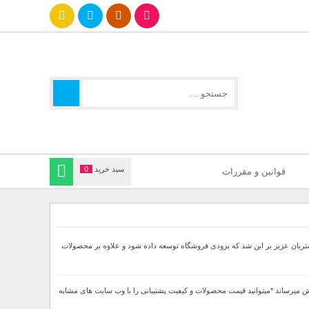
سبد خرید
0
قوانین و مقررات
جهت ارائه بهتر خدمات خدمت مشتریان عزیز بر این شد که بزودی فروشگاه توسعه داده شود و علاوه بر محصولات
ا 60درصد تخفیف دار بصورت لحاظ شده در قیمت نهایی به فروش میرساند *میتوانید قیمت محصولات و کیفیت پشتیبانی را با وب سایت های مشابه