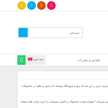
سبد خرید
0
قوانین و مقررات
جهت ارائه بهتر خدمات خدمت مشتریان عزیز بر این شد که بزودی فروشگاه توسعه داده شود و علاوه بر محصولات
ا 60درصد تخفیف دار بصورت لحاظ شده در قیمت نهایی به فروش میرساند *میتوانید قیمت محصولات و کیفیت پشتیبانی را با وب سایت های مشابه