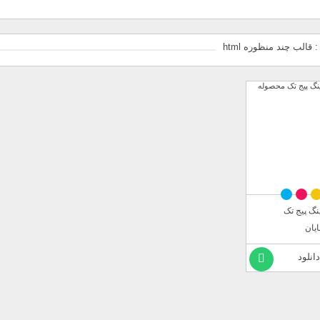
الب چند منظوره html
نگ پیج تک
یان
دانلود