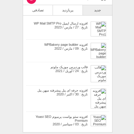
جدید
پربازدید
تصادفی
افزونه ارسال ایمیل WP Mail SMTP Pro
تاریخ : 27 / مارس / 2023
افزونه WPBakery page builder
تاریخ : 09 / مارس / 2022
قالب وردپرس موزیک ملوتم
تاریخ : 24 / آوریل / 2021
افزونه حرفه ای پنل پیشرفته میهن پنل
تاریخ : 30 / اکتبر / 2020
افزونه سئو یواست پرمیوم Yoast SEO
Premium
تاریخ : 03 / سپتامبر / 2020