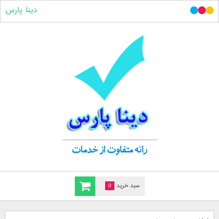
دینا پارس
سبد خرید
0